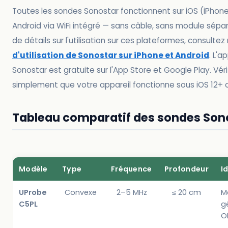
Toutes les sondes Sonostar fonctionnent sur iOS (iPhone
Android via WiFi intégré — sans câble, sans module sépar
de détails sur l'utilisation sur ces plateformes, consultez
d'utilisation de Sonostar sur iPhone et Android
. L'a
Sonostar est gratuite sur l'App Store et Google Play. Véri
simplement que votre appareil fonctionne sous iOS 12+ o
Tableau comparatif des sondes Son
Modèle
Type
Fréquence
Profondeur
I
UProbe
Convexe
2–5 MHz
≤ 20 cm
M
C5PL
g
O