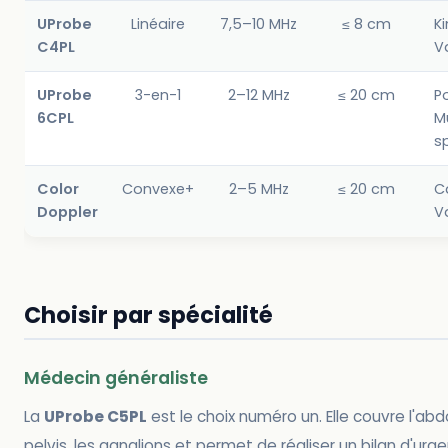
UProbe
Linéaire
7,5–10 MHz
≤ 8 cm
Ki
C4PL
V
UProbe
3-en-1
2–12 MHz
≤ 20 cm
Po
6CPL
Mu
sp
Color
Convexe+
2–5 MHz
≤ 20 cm
C
Doppler
V
Choisir par spécialité
Médecin généraliste
La
UProbe C5PL
est le choix numéro un. Elle couvre l'ab
pelvis, les ganglions et permet de réaliser un bilan d'urge