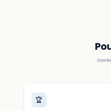
Pou
Distrib
🏆