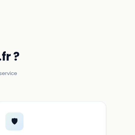
fr ?
 service
🛡️