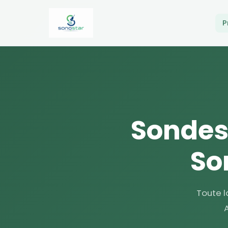
P
Sondes
So
Toute l