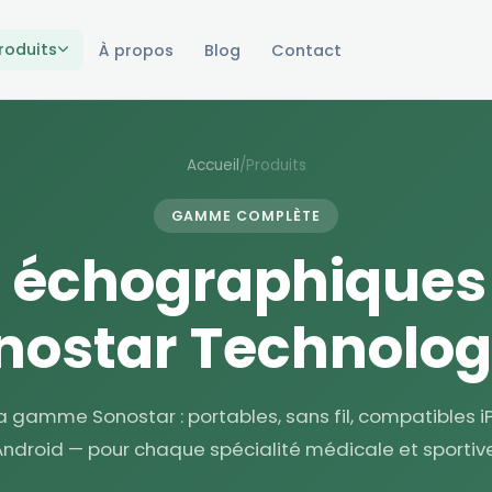
roduits
À propos
Blog
Contact
Accueil
/
Produits
GAMME COMPLÈTE
 échographiques s
nostar Technolog
a gamme Sonostar : portables, sans fil, compatibles 
Android — pour chaque spécialité médicale et sportive